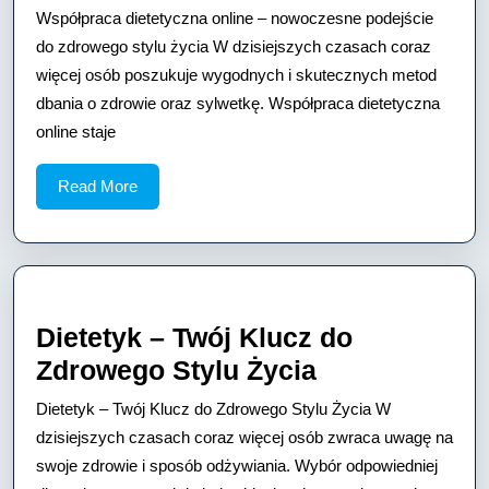
dietetyczna
Współpraca dietetyczna online – nowoczesne podejście
online
do zdrowego stylu życia W dzisiejszych czasach coraz
–
więcej osób poszukuje wygodnych i skutecznych metod
dbania o zdrowie oraz sylwetkę. Współpraca dietetyczna
nowoczesne
online staje
podejście
do
Read
Read More
zdrowego
More
stylu
życia
Dietetyk – Twój Klucz do
Dietetyk
Zdrowego Stylu Życia
–
Dietetyk – Twój Klucz do Zdrowego Stylu Życia W
Twój
dzisiejszych czasach coraz więcej osób zwraca uwagę na
Klucz
swoje zdrowie i sposób odżywiania. Wybór odpowiedniej