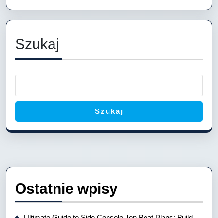
przewodni
dla
każdego
Szukaj
Szukaj
Ostatnie wpisy
Ultimate Guide to Side Console Jon Boat Plans: Build