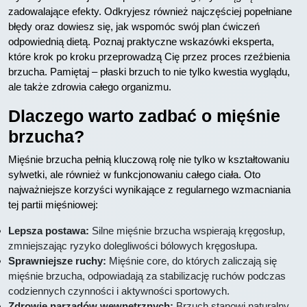
zadowalające efekty. Odkryjesz również najczęściej popełniane
błędy oraz dowiesz się, jak wspomóc swój plan ćwiczeń
odpowiednią dietą. Poznaj praktyczne wskazówki eksperta,
które krok po kroku przeprowadzą Cię przez proces rzeźbienia
brzucha. Pamiętaj – płaski brzuch to nie tylko kwestia wyglądu,
ale także zdrowia całego organizmu.
Dlaczego warto zadbać o mięśnie
brzucha?
Mięśnie brzucha pełnią kluczową rolę nie tylko w kształtowaniu
sylwetki, ale również w funkcjonowaniu całego ciała. Oto
najważniejsze korzyści wynikające z regularnego wzmacniania
tej partii mięśniowej:
Lepsza postawa:
Silne mięśnie brzucha wspierają kręgosłup,
zmniejszając ryzyko dolegliwości bólowych kręgosłupa.
Sprawniejsze ruchy:
Mięśnie core, do których zaliczają się
mięśnie brzucha, odpowiadają za stabilizację ruchów podczas
codziennych czynności i aktywności sportowych.
Zdrowie narządów wewnętrznych:
Brzuch stanowi naturalny