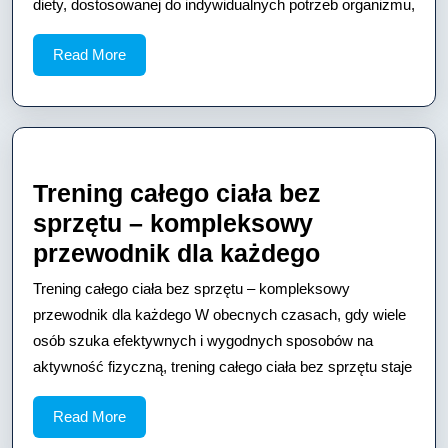
diety, dostosowanej do indywidualnych potrzeb organizmu,
do
Zdrowego
Read
Read More
Stylu
More
Życia
Trening całego ciała bez
sprzętu – kompleksowy
Trening
przewodnik dla każdego
całego
Trening całego ciała bez sprzętu – kompleksowy
ciała
przewodnik dla każdego W obecnych czasach, gdy wiele
bez
osób szuka efektywnych i wygodnych sposobów na
aktywność fizyczną, trening całego ciała bez sprzętu staje
sprzętu
–
Read
Read More
kompleks
More