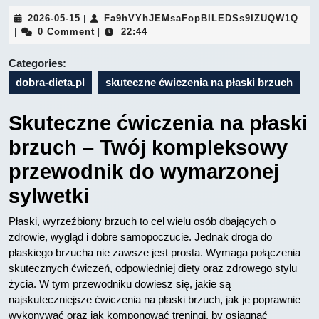
2026-
Fa9
2026-05-15
Fa9hVYhJEMsaFopBILEDSs9IZUQW1Q
|
05-
0 Comment
22:44
|
|
15
Categories:
dobra-dieta.pl
skuteczne ćwiczenia na płaski brzuch
Skuteczne ćwiczenia na płaski
brzuch – Twój kompleksowy
przewodnik do wymarzonej
sylwetki
Płaski, wyrzeźbiony brzuch to cel wielu osób dbających o
zdrowie, wygląd i dobre samopoczucie. Jednak droga do
płaskiego brzucha nie zawsze jest prosta. Wymaga połączenia
skutecznych ćwiczeń, odpowiedniej diety oraz zdrowego stylu
życia. W tym przewodniku dowiesz się, jakie są
najskuteczniejsze ćwiczenia na płaski brzuch, jak je poprawnie
wykonywać oraz jak komponować treningi, by osiągnąć