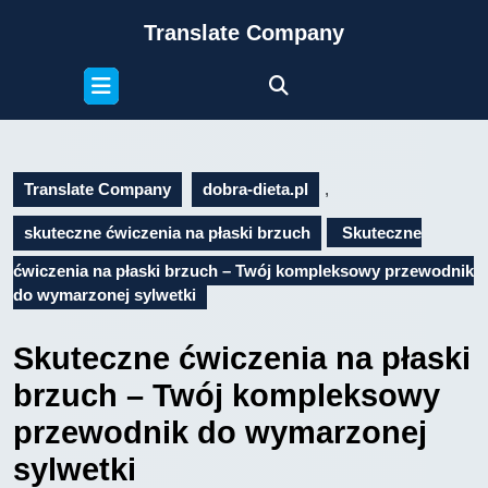
Skip
Translate Company
to
content
Open
Skip
Button
to
content
Translate Company
dobra-dieta.pl
,
skuteczne ćwiczenia na płaski brzuch
Skuteczne
ćwiczenia na płaski brzuch – Twój kompleksowy przewodnik
do wymarzonej sylwetki
Skuteczne ćwiczenia na płaski
brzuch – Twój kompleksowy
przewodnik do wymarzonej
sylwetki