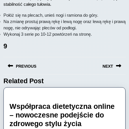
stabilność całego tułowia.
Połóż się na plecach, unieś nogi i ramiona do góry.
Na zmianę prostuj prawą rękę i lewą nogę oraz lewą rękę i prawą
nogę, nie odrywając pleców od podłogi.
Wykonaj 3 serie po 10-12 powtórzeń na stronę.
9
Nawigacja
PREVIOUS
NEXT
wpisu
Related Post
Previous
Next
post:
post:
Współpraca dietetyczna online
– nowoczesne podejście do
Współpraca
zdrowego stylu życia