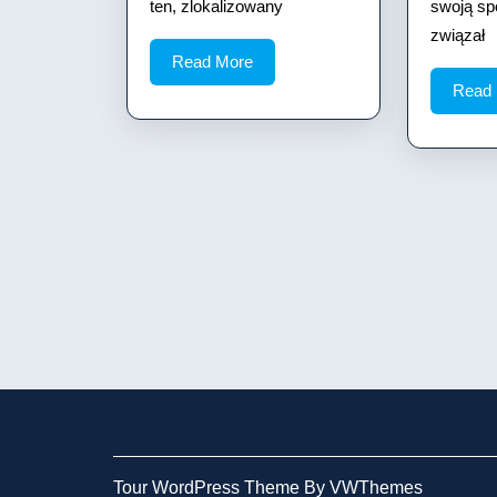
ten, zlokalizowany
swoją sp
związał
Read
Read More
More
Read
Tour WordPress Theme By VWThemes