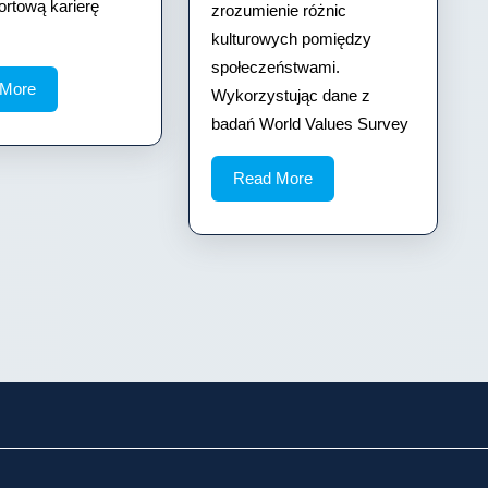
ortową karierę
zrozumienie różnic
kulturowych pomiędzy
społeczeństwami.
Read
 More
Wykorzystując dane z
More
badań World Values Survey
Read
Read More
More