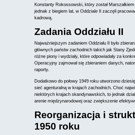
Konstanty Rokossowski, który został Marszałkiem
jednak z biegiem lat, w Oddziale II zaczęli pracow
kadrową.
Zadania Oddziału II
Najważniejszym zadaniem Oddziału II było zbieranie
głównych państw zachodnich takich jak Stany Zjed
różne piony i wydziały, które odpowiadały za konk
Operacyjny zajmował się zbieraniem danych, natom
raporty.
Dodatkowo do połowy 1949 roku utworzono dziesi
sieć agenturalną w krajach zachodnich. Choć naj
niektórych krajach skandynawskich, to jednak dział
arenie międzynarodowej oraz zwiększenie efekty
Reorganizacja i strukt
1950 roku