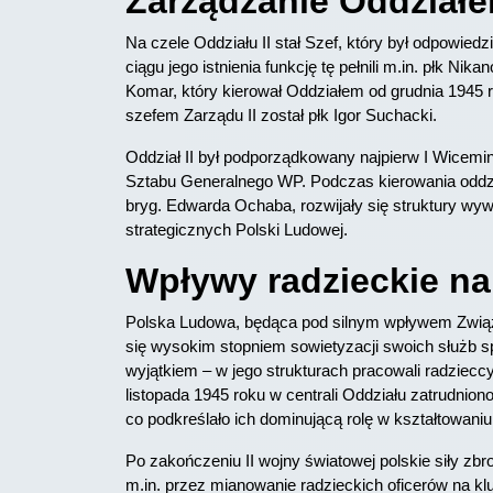
Zarządzanie Oddziałe
Na czele Oddziału II stał Szef, który był odpowie
ciągu jego istnienia funkcję tę pełnili m.in. płk Ni
Komar, który kierował Oddziałem od grudnia 1945 r
szefem Zarządu II został płk Igor Suchacki.
Oddział II był podporządkowany najpierw I Wicemi
Sztabu Generalnego WP. Podczas kierowania oddzi
bryg. Edwarda Ochaba, rozwijały się struktury wyw
strategicznych Polski Ludowej.
Wpływy radzieckie na
Polska Ludowa, będąca pod silnym wpływem Związk
się wysokim stopniem sowietyzacji swoich służb s
wyjątkiem – w jego strukturach pracowali radziecc
listopada 1945 roku w centrali Oddziału zatrudnion
co podkreślało ich dominującą rolę w kształtowan
Po zakończeniu II wojny światowej polskie siły zbr
m.in. przez mianowanie radzieckich oficerów na 