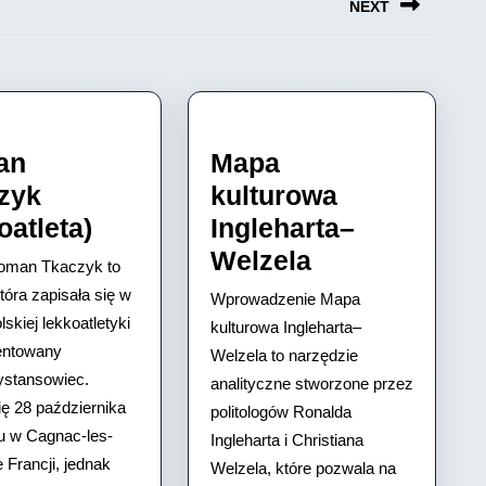
NEXT
Next
post:
an
Mapa
zyk
kulturowa
Roman
oatleta)
Ingleharta–
Tkaczyk
Mapa
Welzela
oman Tkaczyk to
(lekkoatleta)
kulturowa
tóra zapisała się w
Wprowadzenie Mapa
Ingleharta–
olskiej lekkoatletyki
kulturowa Ingleharta–
lentowany
Welzela
Welzela to narzędzie
ystansowiec.
analityczne stworzone przez
ię 28 października
politologów Ronalda
u w Cagnac-les-
Ingleharta i Christiana
 Francji, jednak
Welzela, które pozwala na