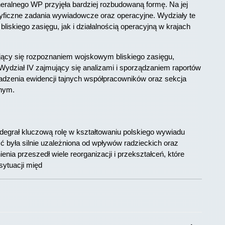
neralnego WP przyjęła bardziej rozbudowaną formę. Na jej
cyficzne zadania wywiadowcze oraz operacyjne. Wydziały te
skiego zasięgu, jak i działalnością operacyjną w krajach
ujący się rozpoznaniem wojskowym bliskiego zasięgu,
Wydział IV zajmujący się analizami i sporządzaniem raportów
adzenia ewidencji tajnych współpracowników oraz sekcja
nym.
degrał kluczową rolę w kształtowaniu polskiego wywiadu
ść była silnie uzależniona od wpływów radzieckich oraz
nienia przeszedł wiele reorganizacji i przekształceń, które
sytuacji międ