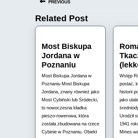
PREVIOUS
wpisu
Related Post
Previous
post:
Most Biskupa
Rom
Jordana w
Tkac
Most
Poznaniu
(lekk
Biskupa
Most Biskupa Jordana w
Wstęp R
Jordana
Poznaniu Most Biskupa
postać, k
w
Jordana, znany również jako
historii p
Most Cybiński lub Śródecki,
Poznaniu
jako uta
to nowoczesna kładka
średniod
pieszo-rowerowa, która
Urodził s
została zbudowana na rzece
1941 rok
Cybinie w Poznaniu. Obiekt
Mines we