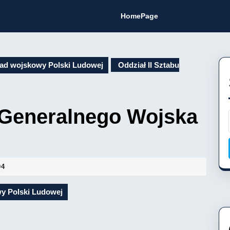
HomePage
ad wojskowy Polski Ludowej
Oddział II Sztabu
u Generalnego Wojska
04
y Polski Ludowej