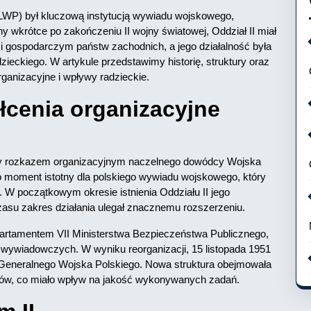
(LWP) był kluczową instytucją wywiadu wojskowego,
y wkrótce po zakończeniu II wojny światowej, Oddział II miał
ym i gospodarczym państw zachodnich, a jego działalność była
zieckiego. W artykule przedstawimy historię, struktury oraz
rganizacyjne i wpływy radzieckie.
łcenia organizacyjne
ny rozkazem organizacyjnym naczelnego dowódcy Wojska
 to moment istotny dla polskiego wywiadu wojskowego, który
. W początkowym okresie istnienia Oddziału II jego
zasu zakres działania ulegał znacznemu rozszerzeniu.
partamentem VII Ministerstwa Bezpieczeństwa Publicznego,
ń wywiadowczych. W wyniku reorganizacji, 15 listopada 1951
u Generalnego Wojska Polskiego. Nowa struktura obejmowała
erów, co miało wpływ na jakość wykonywanych zadań.