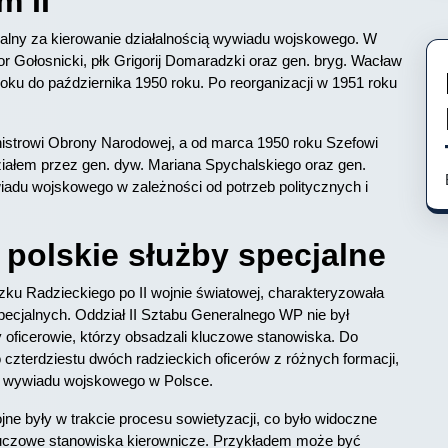
m II
dzialny za kierowanie działalnością wywiadu wojskowego. W
kanor Gołosnicki, płk Grigorij Domaradzki oraz gen. bryg. Wacław
oku do października 1950 roku. Po reorganizacji w 1951 roku
nistrowi Obrony Narodowej, a od marca 1950 roku Szefowi
ałem przez gen. dyw. Mariana Spychalskiego oraz gen.
iadu wojskowego w zależności od potrzeb politycznych i
 polskie służby specjalne
u Radzieckiego po II wojnie światowej, charakteryzowała
pecjalnych. Oddział II Sztabu Generalnego WP nie był
y oficerowie, którzy obsadzali kluczowe stanowiska. Do
o czterdziestu dwóch radzieckich oficerów z różnych formacji,
iu wywiadu wojskowego w Polsce.
ojne były w trakcie procesu sowietyzacji, co było widoczne
kluczowe stanowiska kierownicze. Przykładem może być