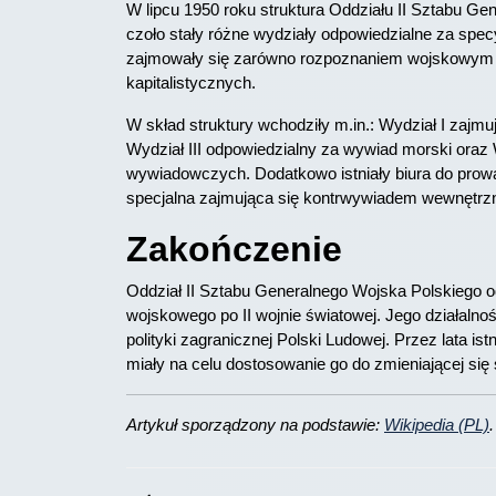
W lipcu 1950 roku struktura Oddziału II Sztabu Ge
czoło stały różne wydziały odpowiedzialne za spe
zajmowały się zarówno rozpoznaniem wojskowym bli
kapitalistycznych.
W skład struktury wchodziły m.in.: Wydział I zajm
Wydział III odpowiedzialny za wywiad morski oraz 
wywiadowczych. Dodatkowo istniały biura do prow
specjalna zajmująca się kontrwywiadem wewnętrz
Zakończenie
Oddział II Sztabu Generalnego Wojska Polskiego o
wojskowego po II wojnie światowej. Jego działalno
polityki zagranicznej Polski Ludowej. Przez lata ist
miały na celu dostosowanie go do zmieniającej się 
Artykuł sporządzony na podstawie:
Wikipedia (PL)
.
Nawigacja