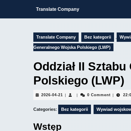
Skip
to
Translate Company
content
Skip
to
content
Translate Company
Bez kategorii
,
Wywi
Generalnego Wojska Polskiego (LWP)
Oddział II Sztab
Polskiego (LWP)
2026-
2026-04-21
0 Comment
22:
|
|
|
04-
21
Categories:
Bez kategorii
Wywiad wojskow
Wstęp