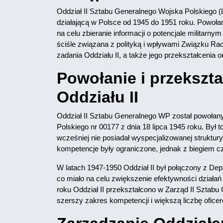
Oddział II Sztabu Generalnego Wojska Polskiego 
działającą w Polsce od 1945 do 1951 roku. Powołan
na celu zbieranie informacji o potencjale militarn
ściśle związana z polityką i wpływami Związku Rad
zadania Oddziału II, a także jego przekształcenia o
Powołanie i przekszta
Oddziału II
Oddział II Sztabu Generalnego WP został powoła
Polskiego nr 00177 z dnia 18 lipca 1945 roku. Był
wcześniej nie posiadał wyspecjalizowanej struktury
kompetencje były ograniczone, jednak z biegiem c
W latach 1947-1950 Oddział II był połączony z De
co miało na celu zwiększenie efektywności działa
roku Oddział II przekształcono w Zarząd II Sztab
szerszy zakres kompetencji i większą liczbę ofic