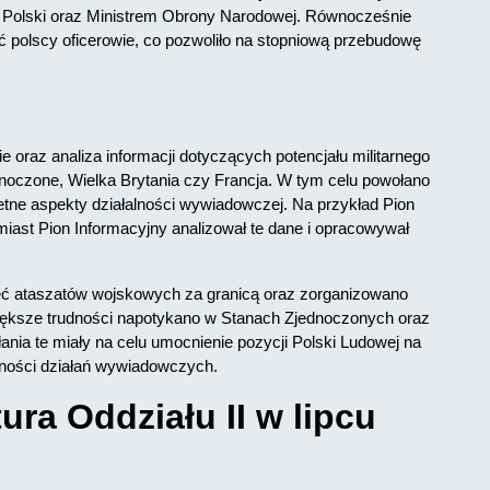
 Polski oraz Ministrem Obrony Narodowej. Równocześnie
ać polscy oficerowie, co pozwoliło na stopniową przebudowę
 oraz analiza informacji dotyczących potencjału militarnego
noczone, Wielka Brytania czy Francja. W tym celu powołano
retne aspekty działalności wywiadowczej. Na przykład Pion
iast Pion Informacyjny analizował te dane i opracowywał
ęć ataszatów wojskowych za granicą oraz zorganizowano
większe trudności napotykano w Stanach Zjednoczonych oraz
ania te miały na celu umocnienie pozycji Polski Ludowej na
wności działań wywiadowczych.
ura Oddziału II w lipcu