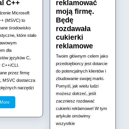
Microsoft
al C++
reklamować
Visual
moją firmę.
enie Microsoft
C++
Będę
++ (MSVC) to
rozdawała
wane środowisko
styczne, które stało
cukierki
stawowym
Dziś
reklamowe
em dla
będziemy
Twoim głównym celem jako
stów języków C,
reklamow
przedsiębiorcy jest dotarcie
 C++/CLI.
moją
do potencjalnych klientów i
ne przez firmę
zbudowanie swojej marki.
firmę.
t, MSVC dostarcza
Pomyśl, jak wielu ludzi
Będę
otężnych narzędzi
możesz dotrzeć, jeśli
rozdawała
zaczniesz rozdawać
Read
 More
cukierki
More
cukierki reklamowe! W tym
reklamow
artykule omówimy
wszystkie