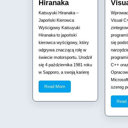
Katsuyuki
Hiranaka
Visu
Hiranaka
Katsuyuki Hiranaka –
Wprowadz
Japoński Kierowca
Visual C
Wyścigowy Katsuyuki
zintegro
Hiranaka to japoński
programi
kierowca wyścigowy, który
się pod
odgrywa znaczącą rolę w
narzędzi
świecie motorsportu. Urodził
programi
się 4 października 1981 roku
C++ oraz
w Sapporo, a swoją karierę
Opracowa
Microsof
Read
Read More
szereg p
More
Read