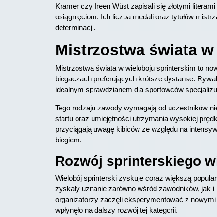
Kramer czy Ireen Wüst zapisali się złotymi litera
osiągnięciom. Ich liczba medali oraz tytułów mistr
determinacji.
Mistrzostwa świata w
Mistrzostwa świata w wieloboju sprinterskim to no
biegaczach preferujących krótsze dystanse. Rywali
idealnym sprawdzianem dla sportowców specjalizuj
Tego rodzaju zawody wymagają od uczestników nie t
startu oraz umiejętności utrzymania wysokiej pręd
przyciągają uwagę kibiców ze względu na intensy
biegiem.
Rozwój sprinterskiego w
Wielobój sprinterski zyskuje coraz większą popu
zyskały uznanie zarówno wśród zawodników, jak i k
organizatorzy zaczęli eksperymentować z nowymi
wpłynęło na dalszy rozwój tej kategorii.