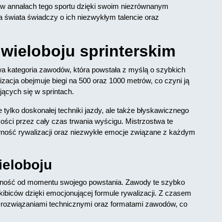
mi w annałach tego sportu dzięki swoim niezrównanym
za świata świadczy o ich niezwykłym talencie oraz
 wieloboju sprinterskim
wa kategoria zawodów, która powstała z myślą o szybkich
zacja obejmuje biegi na 500 oraz 1000 metrów, co czyni ją
ących się w sprintach.
ylko doskonałej techniki jazdy, ale także błyskawicznego
kości przez cały czas trwania wyścigu. Mistrzostwa te
wność rywalizacji oraz niezwykłe emocje związane z każdym
ieloboju
larność od momentu swojego powstania. Zawody te szybko
ibiców dzięki emocjonującej formule rywalizacji. Z czasem
 rozwiązaniami technicznymi oraz formatami zawodów, co