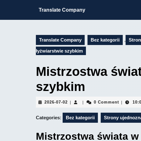
Skip
to
Translate Company
content
Skip
to
content
Translate Company
Bez kategorii
,
Stron
łyżwiarstwie szybkim
Mistrzostwa świat
szybkim
2026-
2026-07-02
0 Comment
10:
|
|
|
07-
02
Categories:
Bez kategorii
Strony ujednozn
Mistrzostwa świata w