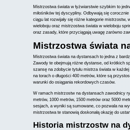
Mistrzostwa świata w łyżwiarstwie szybkim to jed
miłośników tej dyscypliny. Odbywają się corocznie
ciągu lat rozwijały się różne kategorie mistrzostw
wieloboju oraz mistrzostwa świata w wieloboju spr
oraz zasady, które przyciągają uwagę zarówno zawo
Mistrzostwa świata n
Mistrzostwa świata na dystansach to jedna z bardzi
Zawody te obejmują różne dystanse, od krótkich s
szansę na zdobycie tytułu mistrza świata w każde
na torach o długości 400 metrów, które są przyst
warunki do osiągania rekordowych czasów.
W ramach mistrzostw na dystansach zawodnicy ryw
metrów, 1000 metrów, 1500 metrów oraz 5000 metr
sesjach, a wyniki są sumowane, co pozwala na wyło
mistrzostwa te stanowią doskonałą okazję do ust
Historia mistrzostw na 