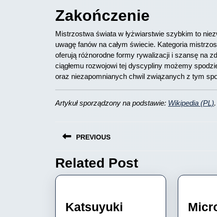
Zakończenie
Mistrzostwa świata w łyżwiarstwie szybkim to nie
uwagę fanów na całym świecie. Kategoria mistrzost
oferują różnorodne formy rywalizacji i szansę na z
ciągłemu rozwojowi tej dyscypliny możemy spodzi
oraz niezapomnianych chwil związanych z tym sp
Artykuł sporządzony na podstawie:
Wikipedia (PL)
.
Nawigacja
PREVIOUS
wpisu
Related Post
Previous
post:
Katsuyuki
Micr