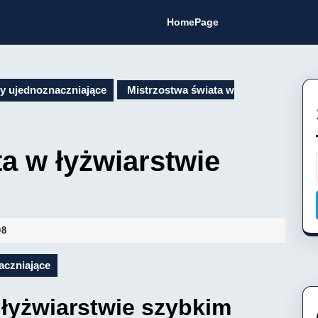
HomePage
y ujednoznaczniające
Mistrzostwa świata w
a w łyżwiarstwie
08
aczniające
 łyżwiarstwie szybkim