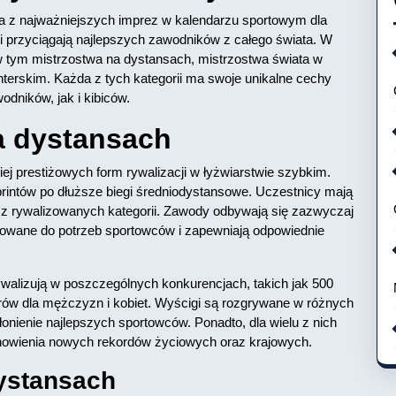
na z najważniejszych imprez w kalendarzu sportowym dla
 i przyciągają najlepszych zawodników z całego świata. W
, w tym mistrzostwa na dystansach, mistrzostwa świata w
interskim. Każda z tych kategorii ma swoje unikalne cechy
dników, jak i kibiców.
a dystansach
ej prestiżowych form rywalizacji w łyżwiarstwie szybkim.
printów po dłuższe biegi średniodystansowe. Uczestnicy mają
j z rywalizowanych kategorii. Zawody odbywają się zazwyczaj
osowane do potrzeb sportowców i zapewniają odpowiednie
alizują w poszczególnych konkurencjach, takich jak 500
ów dla mężczyzn i kobiet. Wyścigi są rozgrywane w różnych
nienie najlepszych sportowców. Ponadto, dla wielu z nich
anowienia nowych rekordów życiowych oraz krajowych.
dystansach