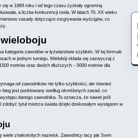
 się w 1889 roku i od tego czasu zyskały ogromną
owała, a liczba konkurencji rosła. W latach 70. XX wieku
zmieniono zasady dotyczące rozgrywania wyścigów, co
zy.
 wieloboju
owa kategoria zawodów w łyżwiarstwie szybkim. W tej formule
nsach w jednym turnieju. Wielobój składa się zazwyczaj z
 1500 metrów oraz dwóch dłuższych – 5000 metrów dla
wymaga od zawodników nie tylko szybkości, ale również
y bieg jest punktowany według określonych zasad, co
 występu danego zawodnika. To oznacza, że nawet jeśli
l zdobyć tytuł mistrza świata dzięki doskonałym występom w
oju
 się wiele znakomitych nazwisk. Zawodnicy tacy jak Sven