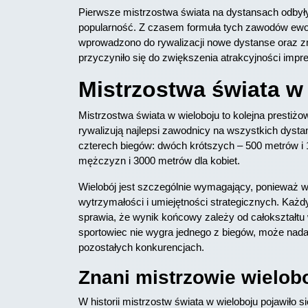
Pierwsze mistrzostwa świata na dystansach odbyły
popularność. Z czasem formuła tych zawodów ewolu
wprowadzono do rywalizacji nowe dystanse oraz 
przyczyniło się do zwiększenia atrakcyjności impre
Mistrzostwa świata w
Mistrzostwa świata w wieloboju to kolejna prestiż
rywalizują najlepsi zawodnicy na wszystkich dysta
czterech biegów: dwóch krótszych – 500 metrów i
mężczyzn i 3000 metrów dla kobiet.
Wielobój jest szczególnie wymagający, ponieważ 
wytrzymałości i umiejętności strategicznych. Każd
sprawia, że wynik końcowy zależy od całokształtu
sportowiec nie wygra jednego z biegów, może nada
pozostałych konkurencjach.
Znani mistrzowie wielob
W historii mistrzostw świata w wieloboju pojawiło