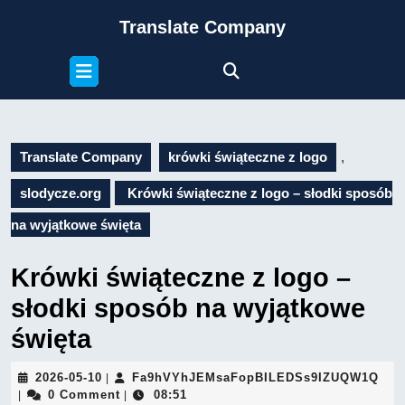
Skip
Translate Company
to
content
Open
Skip
Button
to
content
Translate Company
krówki świąteczne z logo
,
slodycze.org
Krówki świąteczne z logo – słodki sposób
na wyjątkowe święta
Krówki świąteczne z logo –
słodki sposób na wyjątkowe
święta
2026-
Fa9
2026-05-10
Fa9hVYhJEMsaFopBILEDSs9IZUQW1Q
|
05-
0 Comment
08:51
|
|