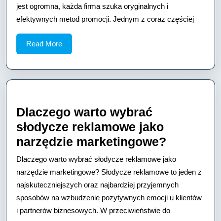
wyjątkowy
jest ogromna, każda firma szuka oryginalnych i
efektywnych metod promocji. Jednym z coraz częściej
sposób
na
Read
Read More
promocję
More
Twojej
marki
Dlaczego warto wybrać
słodycze reklamowe jako
Dlaczego
narzędzie marketingowe?
warto
Dlaczego warto wybrać słodycze reklamowe jako
wybrać
narzędzie marketingowe? Słodycze reklamowe to jeden z
słodycze
najskuteczniejszych oraz najbardziej przyjemnych
sposobów na wzbudzenie pozytywnych emocji u klientów
reklamo
i partnerów biznesowych. W przeciwieństwie do
jako