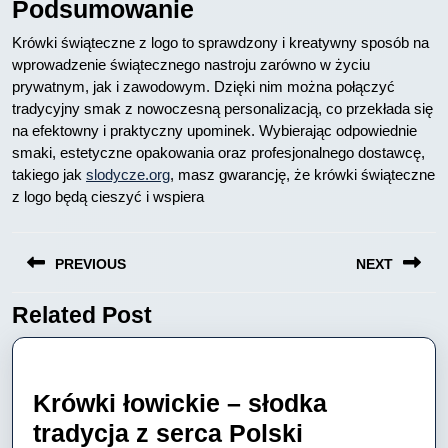
Podsumowanie
Krówki świąteczne z logo to sprawdzony i kreatywny sposób na
wprowadzenie świątecznego nastroju zarówno w życiu
prywatnym, jak i zawodowym. Dzięki nim można połączyć
tradycyjny smak z nowoczesną personalizacją, co przekłada się
na efektowny i praktyczny upominek. Wybierając odpowiednie
smaki, estetyczne opakowania oraz profesjonalnego dostawcę,
takiego jak
slodycze.org
, masz gwarancję, że krówki świąteczne
z logo będą cieszyć i wspiera
Nawigacja
PREVIOUS
NEXT
wpisu
Related Post
Previous
Next
post:
post:
Krówki łowickie – słodka
Krówki
tradycja z serca Polski