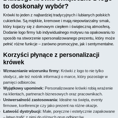
to doskonały wybór?
Krówki to jeden z najbardziej tradycyjnych i lubianych polskich
cukierków. Są miękkie, kremowe i mają niepowtarzalny smak,
który kojarzy się z domowym ciepłem i świąteczną atmosferą.
Dodanie logo firmy lub indywidualnego motywu na opakowaniu to
sposób na stworzenie spersonalizowanego prezentu, który może
pełnić różne funkcje – zarówno promocyjne, jak i sentymentalne.
Korzyści płynące z personalizacji
krówek
Wzmacnianie wizerunku firmy:
Krówki z logo to nie tylko
słodycz, ale też nośnik informacji o marce, który pozostaje w
pamięci odbiorców.
Wyjątkowy upominek:
Personalizowane krówki robią wrażenie
na klientach, partnerach biznesowych oraz pracownikach.
Uniwersalność zastosowania:
Idealne na święta, eventy
firmowe, konferencje czy jako prezent na różne okazje.
Łatwość dystrybucji:
Małe, poręczne i estetycznie zapakowane
– łatwo trafić z nimi do różnych grup odbiorców.