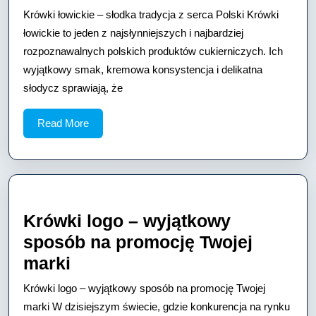
łowickie
Krówki łowickie – słodka tradycja z serca Polski Krówki
–
łowickie to jeden z najsłynniejszych i najbardziej
słodka
rozpoznawalnych polskich produktów cukierniczych. Ich
wyjątkowy smak, kremowa konsystencja i delikatna
tradycja
słodycz sprawiają, że
z
serca
Read
Read More
Polski
More
Krówki logo – wyjątkowy
sposób na promocję Twojej
Krówki
marki
logo
Krówki logo – wyjątkowy sposób na promocję Twojej
–
marki W dzisiejszym świecie, gdzie konkurencja na rynku