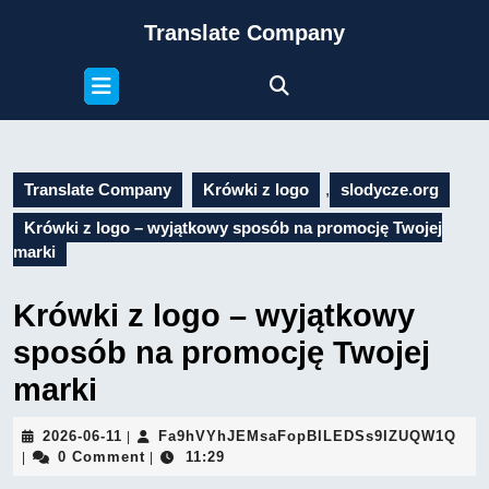
Skip
Translate Company
to
content
Open
Skip
Button
to
content
Translate Company
Krówki z logo
,
slodycze.org
Krówki z logo – wyjątkowy sposób na promocję Twojej
marki
Krówki z logo – wyjątkowy
sposób na promocję Twojej
marki
2026-
Fa9
2026-06-11
Fa9hVYhJEMsaFopBILEDSs9IZUQW1Q
|
06-
0 Comment
11:29
|
|
11