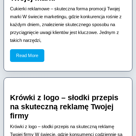
reklamowe
Cukierki reklamowe – skuteczna forma promocji Twojej
–
marki W świecie marketingu, gdzie konkurencja rośnie z
skuteczna
każdym dniem, znalezienie skutecznego sposobu na
przyciągnięcie uwagi klientów jest kluczowe. Jednym z
forma
takich narzędzi,
promocji
Twojej
Read
Read More
marki
More
Krówki z logo – słodki przepis
na skuteczną reklamę Twojej
Krówki
firmy
z
Krówki z logo – słodki przepis na skuteczną reklamę
logo
Twojej firmy W świecie, gdzie konsumenci codziennie są