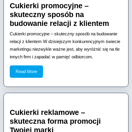
Cukierki promocyjne –
skuteczny sposób na
Cukier
budowanie relacji z klientem
promo
Cukierki promocyjne – skuteczny sposób na budowanie
–
relacji z klientem W dzisiejszym konkurencyjnym świecie
skute
marketingu niezwykle ważne jest, aby wyróżnić się na tle
innych firm i zapadać w pamięć odbiorcom.
sposó
na
Read
Read More
budow
More
relacji
z
klient
Cukierki reklamowe –
skuteczna forma promocji
Cukierki
Twojej marki