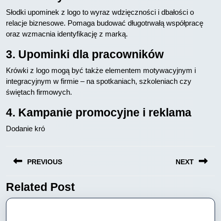
Słodki upominek z logo to wyraz wdzięczności i dbałości o
relacje biznesowe. Pomaga budować długotrwałą współpracę
oraz wzmacnia identyfikację z marką.
3. Upominki dla pracowników
Krówki z logo mogą być także elementem motywacyjnym i
integracyjnym w firmie – na spotkaniach, szkoleniach czy
świętach firmowych.
4. Kampanie promocyjne i reklama
Dodanie kró
Nawigacja
PREVIOUS
NEXT
wpisu
Related Post
Previous
Next
post:
post: