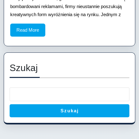
–
bombardowani reklamami, firmy nieustannie poszukują
kreatywnych form wyróżnienia się na rynku. Jednym z
słodki
przepis
Read
Read More
na
More
skuteczną
reklamę
Twojej
Szukaj
firmy
Szukaj