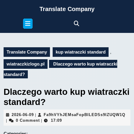
Skip
Translate Company
to
content
Open
Skip
Button
to
content
Translate Company
kup wiatraczki standard
,
wiatraczkizlogo.pl
Dlaczego warto kup wiatraczki
standard?
Dlaczego warto kup wiatraczki
standard?
2026-
Fa9
2026-06-09
Fa9hVYhJEMsaFopBILEDSs9IZUQW1Q
|
06-
0 Comment
17:09
|
|
09
Categories: