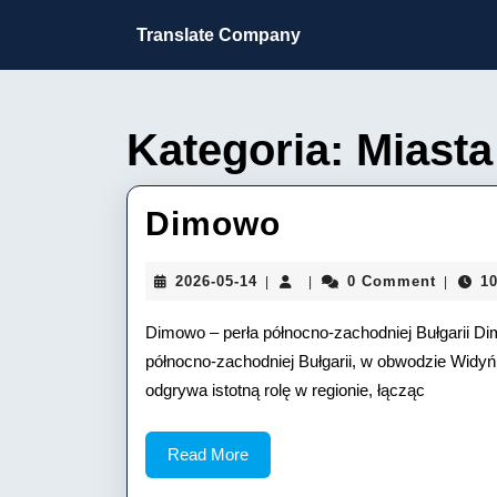
Skip
to
Translate Company
content
Skip
to
content
Kategoria:
Miasta
Dimowo
Dimowo
2026-
2026-05-14
0 Comment
10
|
|
|
05-
14
Dimowo – perła północno-zachodniej Bułgarii Dim
północno-zachodniej Bułgarii, w obwodzie Widyń
odgrywa istotną rolę w regionie, łącząc
Read
Read More
More