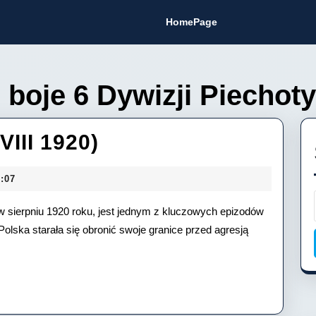
HomePage
 boje 6 Dywizji Piechoty
Bitwa
III 1920)
pod
:07
Krasnem
w sierpniu 1920 roku, jest jednym z kluczowych epizodów
(VIII
Polska starała się obronić swoje granice przed agresją
1920)