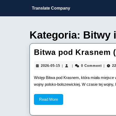
Skip
to
Translate Company
content
Skip
to
content
Kategoria:
Bitwy i
Bitwa pod Krasnem (V
2026-
2026-05-15
0 Comment
22
|
|
|
05-
15
Wstęp Bitwa pod Krasnem, która miała miejsce 
wojny polsko-bolszewickiej. W czasie tej wojny, 
Read
Read More
More