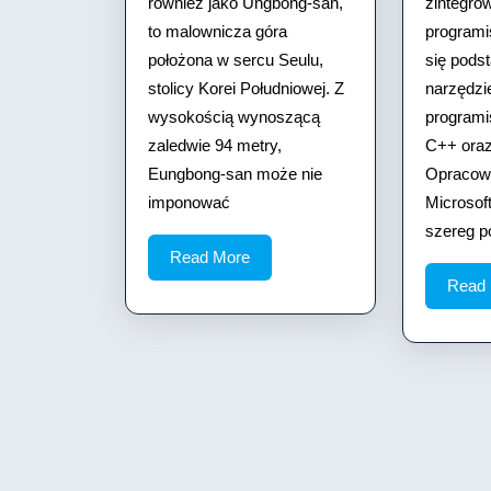
również jako Ŭngbong-san,
zintegro
to malownicza góra
programi
położona w sercu Seulu,
się pod
stolicy Korei Południowej. Z
narzędzi
wysokością wynoszącą
programi
zaledwie 94 metry,
C++ oraz
Eungbong-san może nie
Opracowa
imponować
Microsof
szereg p
Read
Read More
More
Read