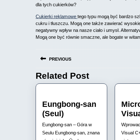
dla tych cukierków?
Cukierki reklamowe
tego typu mogą być bardzo szk
cukru i tłuszczu. Mogą one także zawierać wysoki
negatywny wpływ na nasze ciało i umysł. Alternaty
Mogą one być równie smaczne, ale bogate w witamin
Nawigacja
PREVIOUS
wpisu
Related Post
Previous
post:
Eungbong-san
Micr
Eungbong-
(Seul)
Visu
san
Eungbong-san – Góra w
Wprowadz
(Seul)
Seulu Eungbong-san, znana
Visual C