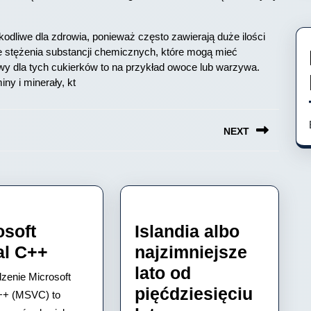
odliwe dla zdrowia, ponieważ często zawierają duże ilości
e stężenia substancji chemicznych, które mogą mieć
wy dla tych cukierków to na przykład owoce lub warzywa.
y i minerały, kt
NEXT
Next
post:
osoft
Islandia albo
Microsoft
al C++
najzimniejsze
Visual
lato od
enie Microsoft
C++
pięćdziesięciu
++ (MSVC) to