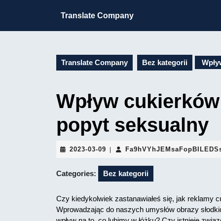
Skip
to
Translate Company
content
Skip
to
content
Translate Company
Bez kategorii
Wpływ
Wpływ cukierków
popyt seksualny
2023-
2023-03-09
Fa9hVYhJEMsaFopBILEDS
|
03-
09
Categories:
Bez kategorii
Czy kiedykolwiek zastanawiałeś się, jak reklamy 
Wprowadzając do naszych umysłów obrazy słodkich
wpływ na to, co lubimy w łóżku? Czy istnieje zw