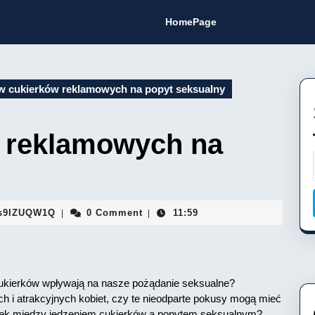
HomePage
 cukierków reklamowych na popyt seksualny
 reklamowych na
Fa9hVYhJEMsaFopBILEDSs9IZUQW1Q
s9IZUQW1Q
0 Comment
11:59
|
|
cukierków wpływają na nasze pożądanie seksualne?
 i atrakcyjnych kobiet, czy te nieodparte pokusy mogą mieć
iązek między jedzeniem cukierków a popytem seksualnym?