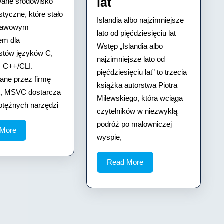
Islandia
lat
wane środowisko
styczne, które stało
albo
Islandia albo najzimniejsze
stawowym
najzimniejsze
lato od pięćdziesięciu lat
em dla
lato
Wstęp „Islandia albo
stów języków C,
najzimniejsze lato od
od
 C++/CLI.
pięćdziesięciu lat” to trzecia
pięćdziesięciu
ne przez firmę
książka autorstwa Piotra
lat
t, MSVC dostarcza
Milewskiego, która wciąga
otężnych narzędzi
czytelników w niezwykłą
podróż po malowniczej
Read
 More
wyspie,
More
Read
Read More
More