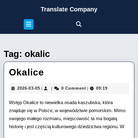
Skip
Translate Company
to
content
Open
Skip
Button
to
content
Tag:
okalic
Okalice
Okalice
2026-
2026-03-05
0 Comment
09:19
|
|
|
03-
05
Wstęp Okalice to niewielka osada kaszubska, która
znajduje się w Polsce, w województwie pomorskim. Mimo
swojego małego rozmiaru, miejscowość ta ma bogatą
historię i jest częścią kulturowego dziedzictwa regionu. W