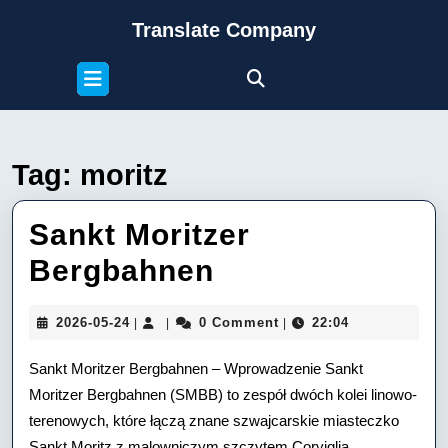
Skip
Translate Company
to
content
Open
Skip
Button
to
content
Tag:
moritz
Sankt Moritzer
Sankt
Bergbahnen
Moritzer
2026-
2026-05-24
0 Comment
22:04
|
|
|
Bergbahnen
05-
24
Sankt Moritzer Bergbahnen – Wprowadzenie Sankt
Moritzer Bergbahnen (SMBB) to zespół dwóch kolei linowo-
terenowych, które łączą znane szwajcarskie miasteczko
Sankt Moritz z malowniczym szczytem Corviglia,