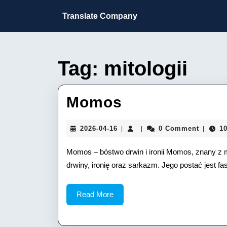
Skip
to
Translate Company
content
Skip
to
content
Tag:
mitologii
Momos
Momos
2026-
2026-04-16
0 Comment
10
|
|
|
04-
16
Momos – bóstwo drwin i ironii Momos, znany z mit
drwiny, ironię oraz sarkazm. Jego postać jest fa
Read
Read More
More