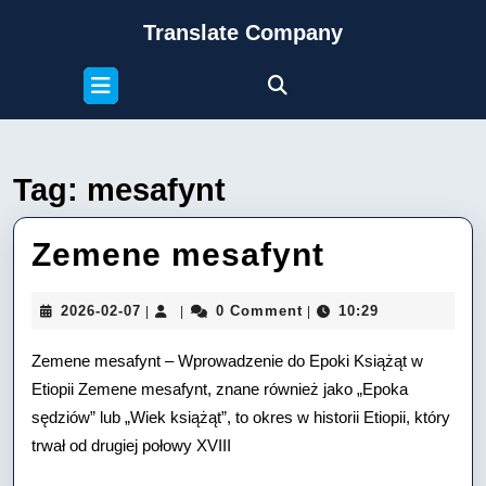
Skip
Translate Company
to
content
Open
Skip
Button
to
content
Tag:
mesafynt
Zemene
Zemene mesafynt
mesafynt
2026-
2026-02-07
0 Comment
10:29
|
|
|
02-
07
Zemene mesafynt – Wprowadzenie do Epoki Książąt w
Etiopii Zemene mesafynt, znane również jako „Epoka
sędziów” lub „Wiek książąt”, to okres w historii Etiopii, który
trwał od drugiej połowy XVIII