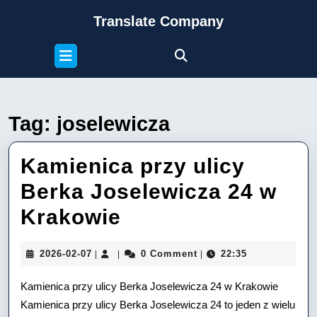
Skip
Translate Company
to
content
Open
Skip
Button
to
content
Tag:
joselewicza
Kamienica przy ulicy
Berka Joselewicza 24 w
Kamienica
Krakowie
przy
2026-
2026-02-07
0 Comment
22:35
|
|
|
ulicy
02-
07
Kamienica przy ulicy Berka Joselewicza 24 w Krakowie
Berka
Kamienica przy ulicy Berka Joselewicza 24 to jeden z wielu