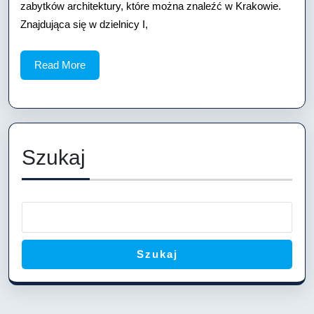
Joselewicza
zabytków architektury, które można znaleźć w Krakowie.
24
Znajdująca się w dzielnicy I,
w
Read
Read More
Krakowie
More
Szukaj
Szukaj