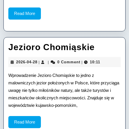
Read
Read More
More
Jezioro
Jezioro Chomiąskie
Chomią
2026-
2026-04-28
0 Comment
10:11
|
|
|
04-
28
Wprowadzenie Jezioro Chomiąskie to jedno z
malowniczych jezior położonych w Polsce, które przyciąga
uwagę nie tylko miłośników natury, ale także turystów i
mieszkańców okolicznych miejscowości. Znajduje się w
województwie kujawsko-pomorskim,
Read
Read More
More