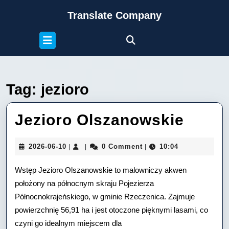
Skip
Translate Company
to
content
Open
Skip
Button
to
content
Tag:
jezioro
Jezio
Jezioro Olszanowskie
Olsza
2026-
2026-06-10
0 Comment
10:04
|
|
|
06-
10
Wstęp Jezioro Olszanowskie to malowniczy akwen
położony na północnym skraju Pojezierza
Północnokrajeńskiego, w gminie Rzeczenica. Zajmuje
powierzchnię 56,91 ha i jest otoczone pięknymi lasami, co
czyni go idealnym miejscem dla