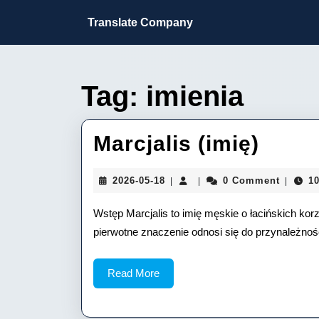
Skip
to
Translate Company
content
Skip
to
content
Tag:
imienia
Marcj
Marcjalis (imię)
(imię
2026-
2026-05-18
0 Comment
10
|
|
|
05-
18
Wstęp Marcjalis to imię męskie o łacińskich ko
pierwotne znaczenie odnosi się do przynależno
Read
Read More
More