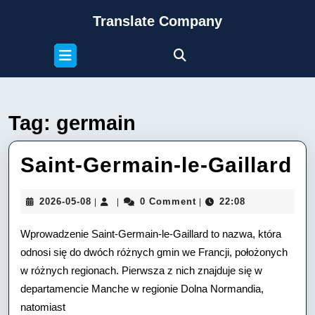
Skip
Translate Company
to
content
Open
Skip
Button
to
content
Tag:
germain
Sa
Saint-Germain-le-Gaillard
G
2026-
2026-05-08
0 Comment
22:08
|
|
|
le
05-
08
Wprowadzenie Saint-Germain-le-Gaillard to nazwa, która
Ga
odnosi się do dwóch różnych gmin we Francji, położonych
w różnych regionach. Pierwsza z nich znajduje się w
departamencie Manche w regionie Dolna Normandia,
natomiast