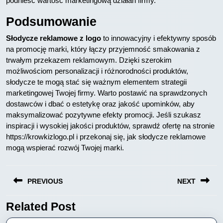
podnieść wartość marketingową działań firmy.
Podsumowanie
Słodycze reklamowe z logo
to innowacyjny i efektywny sposób
na promocję marki, który łączy przyjemność smakowania z
trwałym przekazem reklamowym. Dzięki szerokim
możliwościom personalizacji i różnorodności produktów,
słodycze te mogą stać się ważnym elementem strategii
marketingowej Twojej firmy. Warto postawić na sprawdzonych
dostawców i dbać o estetykę oraz jakość upominków, aby
maksymalizować pozytywne efekty promocji. Jeśli szukasz
inspiracji i wysokiej jakości produktów, sprawdź ofertę na stronie
https://krowkizlogo.pl i przekonaj się, jak słodycze reklamowe
mogą wspierać rozwój Twojej marki.
Nawigacja
PREVIOUS
NEXT
wpisu
Related Post
Previous
Next
post:
post: