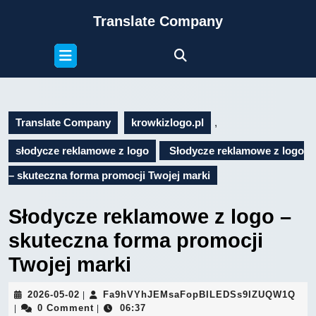
Skip
Translate Company
to
content
Open
Skip
Button
to
content
Translate Company
krowkizlogo.pl
,
słodycze reklamowe z logo
Słodycze reklamowe z logo
– skuteczna forma promocji Twojej marki
Słodycze reklamowe z logo –
skuteczna forma promocji
Twojej marki
2026-
Fa9
2026-05-02
Fa9hVYhJEMsaFopBILEDSs9IZUQW1Q
|
05-
0 Comment
06:37
|
|