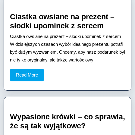
Ciastka owsiane na prezent –
Ciastka
słodki upominek z sercem
owsiane
Ciastka owsiane na prezent – słodki upominek z sercem
na
W dzisiejszych czasach wybór idealnego prezentu potrafi
prezent
być dużym wyzwaniem. Chcemy, aby nasz podarunek był
nie tylko oryginalny, ale także wartościowy
–
słodki
Read
Read More
upomine
More
z
sercem
Wypasione krówki – co sprawia,
Wypasione
że są tak wyjątkowe?
krówki