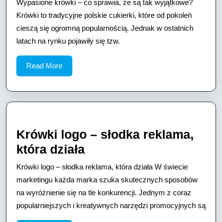
Wypasione krówki – co sprawia, że są tak wyjątkowe?
–
Krówki to tradycyjne polskie cukierki, które od pokoleń
co
cieszą się ogromną popularnością. Jednak w ostatnich
latach na rynku pojawiły się tzw.
sprawia,
że
Read
Read More
są
More
tak
wyjątkowe?
Krówki logo – słodka reklama,
Krówki
która działa
logo
Krówki logo – słodka reklama, która działa W świecie
–
marketingu każda marka szuka skutecznych sposobów
słodka
na wyróżnienie się na tle konkurencji. Jednym z coraz
popularniejszych i kreatywnych narzędzi promocyjnych są
reklama,