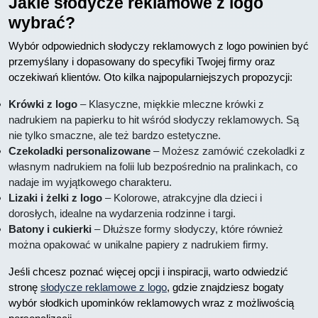
Jakie słodycze reklamowe z logo
wybrać?
Wybór odpowiednich słodyczy reklamowych z logo powinien być
przemyślany i dopasowany do specyfiki Twojej firmy oraz
oczekiwań klientów. Oto kilka najpopularniejszych propozycji:
Krówki z logo
– Klasyczne, miękkie mleczne krówki z
nadrukiem na papierku to hit wśród słodyczy reklamowych. Są
nie tylko smaczne, ale też bardzo estetyczne.
Czekoladki personalizowane
– Możesz zamówić czekoladki z
własnym nadrukiem na folii lub bezpośrednio na pralinkach, co
nadaje im wyjątkowego charakteru.
Lizaki i żelki z logo
– Kolorowe, atrakcyjne dla dzieci i
dorosłych, idealne na wydarzenia rodzinne i targi.
Batony i cukierki
– Dłuższe formy słodyczy, które również
można opakować w unikalne papiery z nadrukiem firmy.
Jeśli chcesz poznać więcej opcji i inspiracji, warto odwiedzić
stronę
słodycze reklamowe z logo
, gdzie znajdziesz bogaty
wybór słodkich upominków reklamowych wraz z możliwością