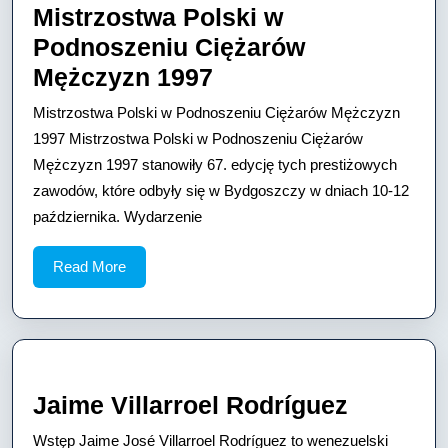
Mistrzostwa Polski w
Podnoszeniu Ciężarów
Mistrzostwa
Mężczyzn 1997
Polski
Mistrzostwa Polski w Podnoszeniu Ciężarów Mężczyzn
w
1997 Mistrzostwa Polski w Podnoszeniu Ciężarów
Podnoszeniu
Mężczyzn 1997 stanowiły 67. edycję tych prestiżowych
zawodów, które odbyły się w Bydgoszczy w dniach 10-12
Ciężarów
października. Wydarzenie
Mężczyzn
1997
Read
Read More
More
Jaime
Jaime Villarroel Rodríguez
Villarroe
Wstęp Jaime José Villarroel Rodríguez to wenezuelski