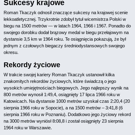
Sukcesy krajowe
Roman Tkaczyk odnosił znaczące sukcesy na krajowej scenie
lekkoatletycznej. Trzykrotnie zdobył tytuł wicemistrza Polski w
biegu na 1500 metrów — w latach 1964, 1966 i 1967. Ponadto do
swojego dorobku dodał brązowy medal w biegu przełajowym na
dystansie 3,5 km w 1964 roku. Te osiągnięcia pokazują, że był
jednym z czołowych biegaczy średniodystansowych swojego
okresu.
Rekordy życiowe
W trakcie swojej kariery Roman Tkaczyk ustanowił kilka
znakomitych rekordów życiowych, które świadczą o jego
wysokich umiejętnościach biegowych. Jego najlepszy wynik na
800 metrów wynosił 1:49,4, osiągnięty 17 lipca 1966 roku w
Katowicach. Na dystansie 1000 metrów uzyskał czas 2:20,4 (20
sierpnia 1966 roku w Sopocie), a na 1500 metrów – 3:41,8 (6
sierpnia 1966 roku w Poznaniu). Dodatkowo jego życiowy rekord
na 3000 metrów wyniósł 8:08,8 i został osiągnięty 23 sierpnia
1964 roku w Warszawie.