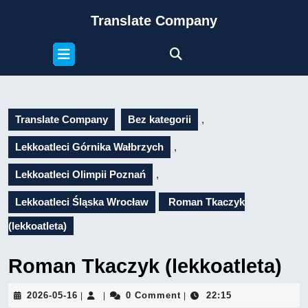
Skip
Translate Company
to
content
Open
Skip
Button
to
content
Translate Company
Bez kategorii
,
Lekkoatleci Górnika Wałbrzych
,
Lekkoatleci Olimpii Poznań
,
Lekkoatleci Śląska Wrocław
Roman Tkaczyk
(lekkoatleta)
Roman Tkaczyk (lekkoatleta)
2026-
2026-05-16
0 Comment
22:15
|
|
|
05-