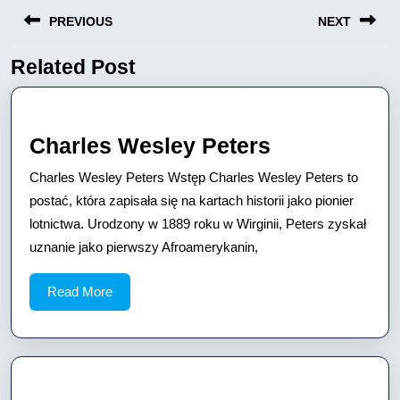
Nawigacja
PREVIOUS
NEXT
wpisu
Related Post
Previous
Next
post:
post:
Charles
Charles Wesley Peters
Wesley
Charles Wesley Peters Wstęp Charles Wesley Peters to
Peters
postać, która zapisała się na kartach historii jako pionier
lotnictwa. Urodzony w 1889 roku w Wirginii, Peters zyskał
uznanie jako pierwszy Afroamerykanin,
Read
Read More
More