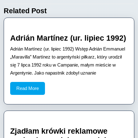
Related Post
Previous
Next
post:
post:
Adr
Adrián Martínez (ur. lipiec 1992)
Mar
Adrián Martínez (ur. lipiec 1992) Wstęp Adrián Emmanuel
(ur.
„Maravilla” Martínez to argentyński piłkarz, który urodził
lip
się 7 lipca 1992 roku w Campanie, małym mieście w
Argentynie. Jako napastnik zdobył uznanie
199
Read
Read More
More
Zjadłam krówki reklamowe