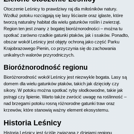
Otoczenie Leśnicy to prawdziwy raj dla miłośników natury.
Wzdłuż potoku rozciągają się lasy liściaste oraz iglaste, które
tworzą naturalny habitat dla wielu gatunków roślin i zwierząt.
Region ten jest znany z bogatej bioróżnorodności – można tu
spotkać zarówno rzadkie gatunki ptaków, jak i ssaków. Ponadto,
obszar wokół Leśnicy jest objęty ochroną jako część Parku
Krajobrazowego Pienin, co przyczynia się do zachowania
unikalnych walorów przyrodniczych.
Bioróżnorodność regionu
Bioróżnorodność wokół Leśnicy jest niezwykle bogata. Lasy są
domem dla wielu gatunków ptaków, takich jak dzięcioły czy
sikory. W potoku można spotkać ryby słodkowodne, takie jak
pstrągi czy lipienie. Warto także zwrócić uwagę na roślinność –
nad brzegami potoku rosną różnorodne gatunki traw oraz
krzewów, które stanowią ważny element ekosystemu.
Historia Leśnicy
Historia Leśnicy jest ściśle związana z dziejami regionu