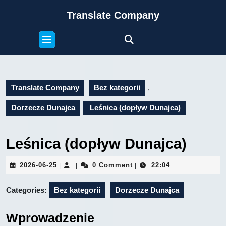
Skip
Translate Company
to
content
Open
Skip
Button
to
content
Translate Company
Bez kategorii
,
Dorzecze Dunajca
Leśnica (dopływ Dunajca)
Leśnica (dopływ Dunajca)
2026-
2026-06-25
0 Comment
22:04
|
|
|
06-
25
Categories:
Bez kategorii
Dorzecze Dunajca
Wprowadzenie