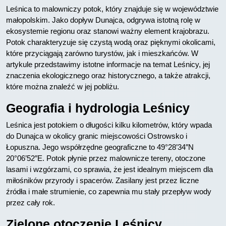
Leśnica to malowniczy potok, który znajduje się w województwie
małopolskim. Jako dopływ Dunajca, odgrywa istotną rolę w
ekosystemie regionu oraz stanowi ważny element krajobrazu.
Potok charakteryzuje się czystą wodą oraz pięknymi okolicami,
które przyciągają zarówno turystów, jak i mieszkańców. W
artykule przedstawimy istotne informacje na temat Leśnicy, jej
znaczenia ekologicznego oraz historycznego, a także atrakcji,
które można znaleźć w jej pobliżu.
Geografia i hydrologia Leśnicy
Leśnica jest potokiem o długości kilku kilometrów, który wpada
do Dunajca w okolicy granic miejscowości Ostrowsko i
Łopuszna. Jego współrzędne geograficzne to 49°28’34″N
20°06’52″E. Potok płynie przez malownicze tereny, otoczone
lasami i wzgórzami, co sprawia, że jest idealnym miejscem dla
miłośników przyrody i spacerów. Zasilany jest przez liczne
źródła i małe strumienie, co zapewnia mu stały przepływ wody
przez cały rok.
Zielone otoczenie Leśnicy