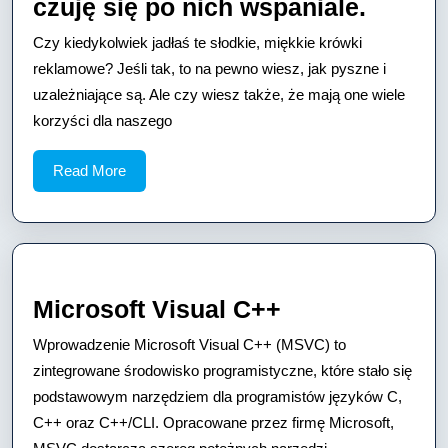
Zjadła
czuję się po nich wspaniale.
krówki
Czy kiedykolwiek jadłaś te słodkie, miękkie krówki
rekla
reklamowe? Jeśli tak, to na pewno wiesz, jak pyszne i
czuję
uzależniające są. Ale czy wiesz także, że mają one wiele
korzyści dla naszego
się
po
Read
Read More
nich
More
wspani
Microsoft
Microsoft Visual C++
Visual
Wprowadzenie Microsoft Visual C++ (MSVC) to
C++
zintegrowane środowisko programistyczne, które stało się
podstawowym narzędziem dla programistów języków C,
C++ oraz C++/CLI. Opracowane przez firmę Microsoft,