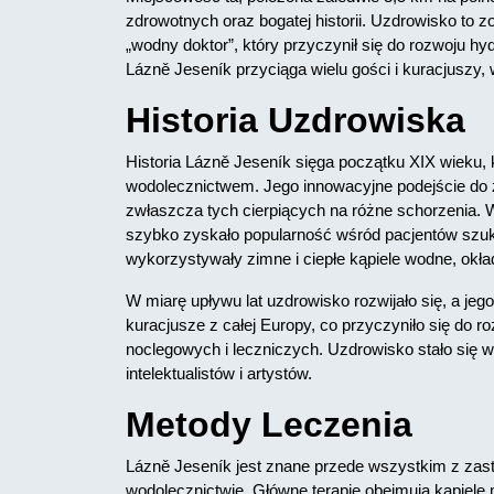
zdrowotnych oraz bogatej historii. Uzdrowisko to z
„wodny doktor”, który przyczynił się do rozwoju hy
Lázně Jeseník przyciąga wielu gości i kuracjuszy, 
Historia Uzdrowiska
Historia Lázně Jeseník sięga początku XIX wieku, 
wodolecznictwem. Jego innowacyjne podejście do zd
zwłaszcza tych cierpiących na różne schorzenia. W
szybko zyskało popularność wśród pacjentów szuka
wykorzystywały zimne i ciepłe kąpiele wodne, okła
W miarę upływu lat uzdrowisko rozwijało się, a jeg
kuracjusze z całej Europy, co przyczyniło się do ro
noclegowych i leczniczych. Uzdrowisko stało się
intelektualistów i artystów.
Metody Leczenia
Lázně Jeseník jest znane przede wszystkim z zas
wodolecznictwie. Główne terapie obejmują kąpiele