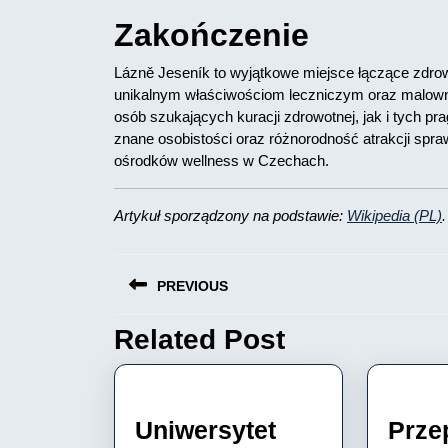
Zakończenie
Lázně Jeseník to wyjątkowe miejsce łączące zdrowi
unikalnym właściwościom leczniczym oraz malown
osób szukających kuracji zdrowotnej, jak i tych p
znane osobistości oraz różnorodność atrakcji spra
ośrodków wellness w Czechach.
Artykuł sporządzony na podstawie:
Wikipedia (PL)
.
Nawigacja
PREVIOUS
wpisu
Related Post
Previous
post:
Uniwersytet
Prze