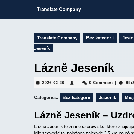
Skip
to
Translate Company
content
Skip
to
content
Translate Company
Bez kategorii
,
Jesio
Jeseník
Lázně Jeseník
2026-
2026-02-26
0 Comment
09:
|
|
|
02-
26
Categories:
Bez kategorii
Jesionik
Miej
Lázně Jeseník – Uzdr
Lázně Jeseník to znane uzdrowisko, które znajduje
Miejscowość ta, położona zaledwie 3,5 km na półn