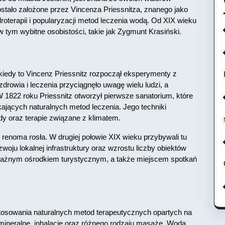
ostało założone przez Vincenza Priessnitza, znanego jako
droterapii i popularyzacji metod leczenia wodą. Od XIX wieku
w tym wybitne osobistości, takie jak Zygmunt Krasiński.
kiedy to Vincenz Priessnitz rozpoczął eksperymenty z
rowia i leczenia przyciągnęło uwagę wielu ludzi, a
 1822 roku Priessnitz otworzył pierwsze sanatorium, które
jących naturalnych metod leczenia. Jego techniki
dy oraz terapie związane z klimatem.
o renoma rosła. W drugiej połowie XIX wieku przybywali tu
zwoju lokalnej infrastruktury oraz wzrostu liczby obiektów
 ważnym ośrodkiem turystycznym, a także miejscem spotkań
tosowania naturalnych metod terapeutycznych opartych na
 mineralne, inhalacje oraz różnego rodzaju masaże. Woda