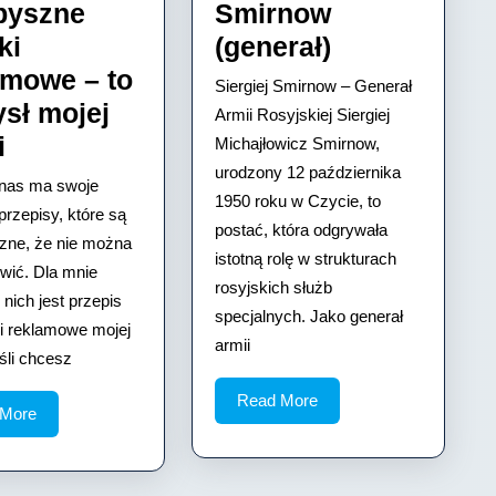
pyszne
Smirnow
Siergiej
ki
(generał)
Smirnow
amowe – to
Siergiej Smirnow – Generał
(generał)
sł mojej
Armii Rosyjskiej Siergiej
Przepis
i
Michajłowicz Smirnow,
na
urodzony 12 października
nas ma swoje
1950 roku w Czycie, to
przepyszne
przepisy, które są
postać, która odgrywała
krówki
szne, że nie można
istotną rolę w strukturach
wić. Dla mnie
reklamowe
rosyjskich służb
nich jest przepis
–
specjalnych. Jako generał
i reklamowe mojej
to
armii
śli chcesz
pomysł
Read
Read More
mojej
Read
 More
More
More
babci