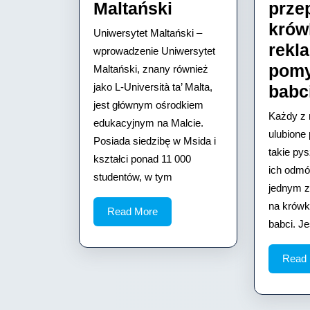
Uniwersytet
Maltański
prze
Maltański
krów
Uniwersytet Maltański –
rekl
wprowadzenie Uniwersytet
pomy
Maltański, znany również
jako L-Università ta’ Malta,
babc
jest głównym ośrodkiem
Każdy z 
edukacyjnym na Malcie.
ulubione 
Posiada siedzibę w Msida i
takie py
kształci ponad 11 000
ich odmó
studentów, w tym
jednym z 
na krówk
Read
Read More
babci. Je
More
Read