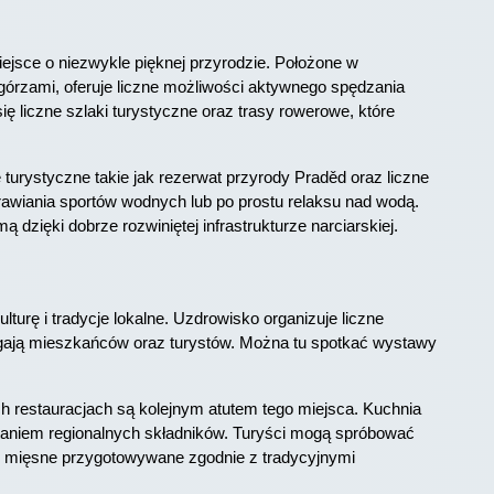
iejsce o niezwykle pięknej przyrodzie. Położone w
zgórzami, oferuje liczne możliwości aktywnego spędzania
ę liczne szlaki turystyczne oraz trasy rowerowe, które
 turystyczne takie jak rezerwat przyrody Praděd oraz liczne
prawiania sportów wodnych lub po prostu relaksu nad wodą.
ą dzięki dobrze rozwiniętej infrastrukturze narciarskiej.
turę i tradycje lokalne. Uzdrowisko organizuje liczne
ciągają mieszkańców oraz turystów. Można tu spotkać wystawy
 restauracjach są kolejnym atutem tego miejsca. Kuchnia
staniem regionalnych składników. Turyści mogą spróbować
awy mięsne przygotowywane zgodnie z tradycyjnymi