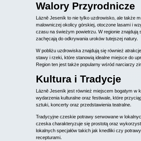
Walory Przyrodnicze
Lázně Jeseník to nie tylko uzdrowisko, ale także m
malowniczej okolicy górskiej, otoczone lasami i w
czasu na świeżym powietrzu. W regionie znajdują si
zachęcają do odkrywania uroków tutejszej natury.
W pobliżu uzdrowiska znajdują się również atrakcje
stawy i rzeki, które stanowią idealne miejsce do u
Region ten jest także popularny wśród narciarzy zim
Kultura i Tradycje
Lázně Jeseník jest również miejscem bogatym w kul
wydarzenia kulturalne oraz festiwale, które przy
sztuki, koncerty oraz przedstawienia teatralne.
Tradycyjne czeskie potrawy serwowane w lokalnych
czeska charakteryzuje się prostotą oraz wykorzy
lokalnych specjałów takich jak knedliki czy potr
recepturami.