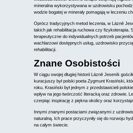
mineralna wykorzystywana w uzdrowisku pochodzi z
wodzie bogatej w minerały pomagają w leczeniu ch
Oprócz tradycyjnych metod leczenia, w Lázně Jes
takich jak rehabilitacja ruchowa czy fizykoterapia
terapeutyczne do indywidualnych potrzeb pacjentó
wachlarzowi dostępnych usług, uzdrowisko przycią
rehabilitacji.
Znane Osobistości
W ciągu swojej długiej historii Lázně Jeseník gośc
kuracjuszy był polski poeta Zygmunt Krasiński, któ
roku. Krasiński był jednym z przedstawicieli pols
wpływ na jego twórczość literacką oraz zdrowie. Lege
czerpiąc inspirację z piękna okolicy oraz korzyst
Innymi znanymi postaciami związanymi z uzdrowis
naturalną. Ich prace przyczyniły się do rozwoju hy
na całym świecie.