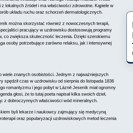
 lokalnych źródeł i ma właściwości zdrowotne. Kąpiele w
orób układu ruchu oraz schorzeń dermatologicznych.
eník można skorzystać również z nowoczesnych terapii,
. Specjaliści pracujący w uzdrowisku dostosowują programy
w, co zwiększa skuteczność leczenia. Dzięki szerokiemu
ga osoby potrzebujące zarówno relaksu, jak i intensywnej
iło wiele znanych osobistości. Jednym z najważniejszych
ry spędził czas w uzdrowisku od sierpnia do listopada 1836
kiego romantyzmu i jego pobyt w Lázně Jeseník miał ogromny
nda głosi, że to tutaj poeta napisał kilka swoich dzieł,
ając z dobroczynnych właściwości wód mineralnych.
kiem byli lekarze i naukowcy zajmujący się medycyną
droterapii oraz popularyzacji uzdrowiskowych metod leczenia