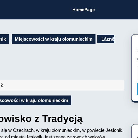
HomePage
nik
,
Miejscowości w kraju ołomunieckim
Lázně
22
scowości w kraju ołomunieckim
owisko z Tradycją
 się w Czechach, w kraju ołomunieckim, w powiecie Jesionik.
oc od miasta Jesionik, jest znana ze swoich walorów