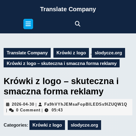
Skip
Translate Company
to
content
Open
Skip
Button
to
content
Translate Company
Krówki z logo
,
slodycze.org
Krówki z logo – skuteczna i smaczna forma reklamy
Krówki z logo – skuteczna i
smaczna forma reklamy
2026-
Fa9
2026-04-30
Fa9hVYhJEMsaFopBILEDSs9IZUQW1Q
|
04-
0 Comment
05:43
|
|
30
Categories:
Krówki z logo
slodycze.org