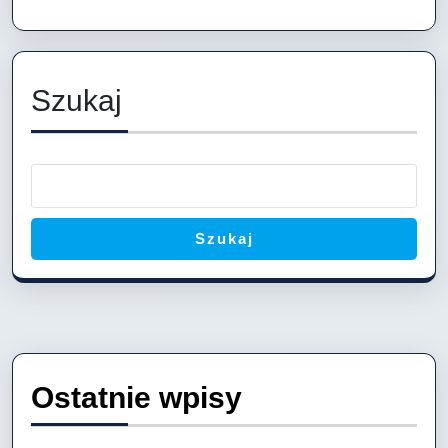
forma
promocji
Twojej
Szukaj
marki
Szukaj
Ostatnie wpisy