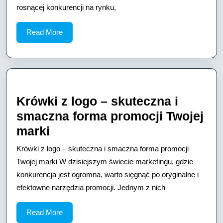
rosnącej konkurencji na rynku,
Read
Read More
More
Krówki z logo – skuteczna i
smaczna forma promocji Twojej
Krówki
marki
z
Krówki z logo – skuteczna i smaczna forma promocji
logo
Twojej marki W dzisiejszym świecie marketingu, gdzie
–
konkurencja jest ogromna, warto sięgnąć po oryginalne i
efektowne narzędzia promocji. Jednym z nich
skuteczna
i
Read
Read More
smaczna
More