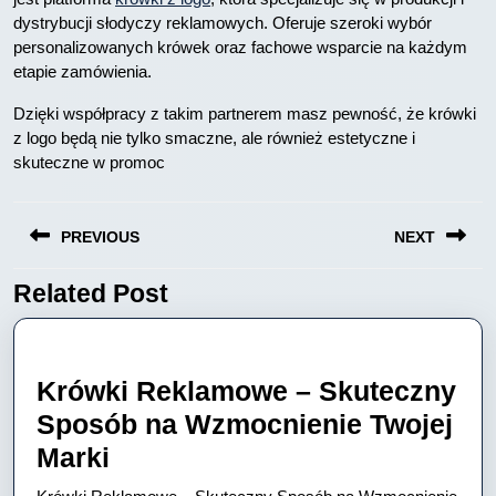
dystrybucji słodyczy reklamowych. Oferuje szeroki wybór
personalizowanych krówek oraz fachowe wsparcie na każdym
etapie zamówienia.
Dzięki współpracy z takim partnerem masz pewność, że krówki
z logo będą nie tylko smaczne, ale również estetyczne i
skuteczne w promoc
Nawigacja
PREVIOUS
NEXT
wpisu
Related Post
Previous
Next
post:
post:
Krówki Reklamowe – Skuteczny
Sposób na Wzmocnienie Twojej
Krówki
Marki
Reklamowe