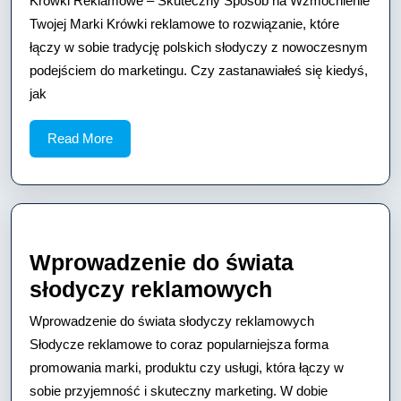
Krówki Reklamowe – Skuteczny Sposób na Wzmocnienie
–
Twojej Marki Krówki reklamowe to rozwiązanie, które
Skuteczny
łączy w sobie tradycję polskich słodyczy z nowoczesnym
podejściem do marketingu. Czy zastanawiałeś się kiedyś,
Sposób
jak
na
Wzmocnienie
Read
Read More
Twojej
More
Marki
Wprowadzenie do świata
Wprowadze
słodyczy reklamowych
do
Wprowadzenie do świata słodyczy reklamowych
świata
Słodycze reklamowe to coraz popularniejsza forma
słodyczy
promowania marki, produktu czy usługi, która łączy w
sobie przyjemność i skuteczny marketing. W dobie
reklamowyc