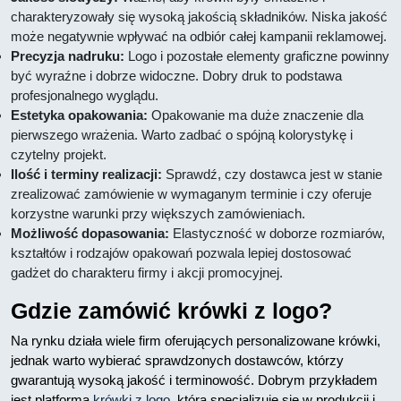
charakteryzowały się wysoką jakością składników. Niska jakość
może negatywnie wpływać na odbiór całej kampanii reklamowej.
Precyzja nadruku:
Logo i pozostałe elementy graficzne powinny
być wyraźne i dobrze widoczne. Dobry druk to podstawa
profesjonalnego wyglądu.
Estetyka opakowania:
Opakowanie ma duże znaczenie dla
pierwszego wrażenia. Warto zadbać o spójną kolorystykę i
czytelny projekt.
Ilość i terminy realizacji:
Sprawdź, czy dostawca jest w stanie
zrealizować zamówienie w wymaganym terminie i czy oferuje
korzystne warunki przy większych zamówieniach.
Możliwość dopasowania:
Elastyczność w doborze rozmiarów,
kształtów i rodzajów opakowań pozwala lepiej dostosować
gadżet do charakteru firmy i akcji promocyjnej.
Gdzie zamówić krówki z logo?
Na rynku działa wiele firm oferujących personalizowane krówki,
jednak warto wybierać sprawdzonych dostawców, którzy
gwarantują wysoką jakość i terminowość. Dobrym przykładem
jest platforma
krówki z logo
, która specjalizuje się w produkcji i