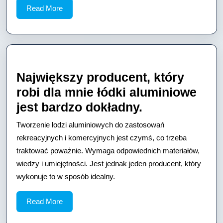
Read
Read More
More
Największy producent, który
robi dla mnie łódki aluminiowe
Największy
jest bardzo dokładny.
producent,
Tworzenie łodzi aluminiowych do zastosowań
który
rekreacyjnych i komercyjnych jest czymś, co trzeba
robi
traktować poważnie. Wymaga odpowiednich materiałów,
wiedzy i umiejętności. Jest jednak jeden producent, który
dla
wykonuje to w sposób idealny.
mnie
łódki
Read
Read More
aluminiowe
More