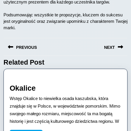
użytecznym prezentem dla każdego uczestnika targów.
Podsumowując wszystkie te propozycje, kluczem do sukcesu
jest oryginalność oraz związanie upominku z charakterem Twojej
marki.
Nawigacja
PREVIOUS
NEXT
wpisu
Related Post
Previous
Next
post:
post:
Okalice
Okalice
Wstęp Okalice to niewielka osada kaszubska, która
znajduje się w Polsce, w województwie pomorskim. Mimo
swojego małego rozmiaru, miejscowość ta ma bogatą
historię i jest częścią kulturowego dziedzictwa regionu. W