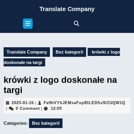
Skip
Translate Company
to
content
Open
Skip
Button
to
content
Translate Company
Bez kategorii
krówki z logo
doskonałe na targi
krówki z logo doskonałe na
targi
2025-
Fa9
2025-01-16
Fa9hVYhJEMsaFopBILEDSs9IZUQW1Q
|
01-
0 Comment
12:05
|
|
16
Categories:
Bez kategorii