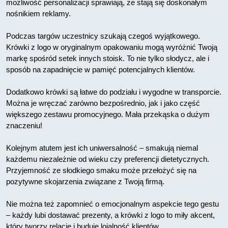
możliwość personalizacji sprawiają, że stają się doskonałym
nośnikiem reklamy.
Podczas targów uczestnicy szukają czegoś wyjątkowego.
Krówki z logo w oryginalnym opakowaniu mogą wyróżnić Twoją
markę spośród setek innych stoisk. To nie tylko słodycz, ale i
sposób na zapadnięcie w pamięć potencjalnych klientów.
Dodatkowo krówki są łatwe do podziału i wygodne w transporcie.
Można je wręczać zarówno bezpośrednio, jak i jako część
większego zestawu promocyjnego. Mała przekąska o dużym
znaczeniu!
Kolejnym atutem jest ich uniwersalność – smakują niemal
każdemu niezależnie od wieku czy preferencji dietetycznych.
Przyjemność ze słodkiego smaku może przełożyć się na
pozytywne skojarzenia związane z Twoją firmą.
Nie można też zapomnieć o emocjonalnym aspekcie tego gestu
– każdy lubi dostawać prezenty, a krówki z logo to miły akcent,
który tworzy relacje i buduje lojalność klientów.