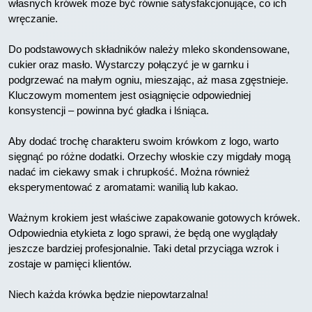
własnych krówek może być równie satysfakcjonujące, co ich
wręczanie.
Do podstawowych składników należy mleko skondensowane,
cukier oraz masło. Wystarczy połączyć je w garnku i
podgrzewać na małym ogniu, mieszając, aż masa zgęstnieje.
Kluczowym momentem jest osiągnięcie odpowiedniej
konsystencji – powinna być gładka i lśniąca.
Aby dodać trochę charakteru swoim krówkom z logo, warto
sięgnąć po różne dodatki. Orzechy włoskie czy migdały mogą
nadać im ciekawy smak i chrupkość. Można również
eksperymentować z aromatami: wanilią lub kakao.
Ważnym krokiem jest właściwe zapakowanie gotowych krówek.
Odpowiednia etykieta z logo sprawi, że będą one wyglądały
jeszcze bardziej profesjonalnie. Taki detal przyciąga wzrok i
zostaje w pamięci klientów.
Niech każda krówka będzie niepowtarzalna!