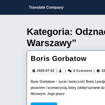
Skip
to
Translate Company
content
Skip
to
content
Kategoria:
Odzna
Warszawy”
Bori
Boris Gorbatow
Gorb
2026-
2026-07-02
0 Comment
22
|
|
|
07-
02
Boris Gorbatow – życie i twórczość Boris Leont
pisarzem i scenarzystą, który zdobył uznanie d
filmowym. Jego prace