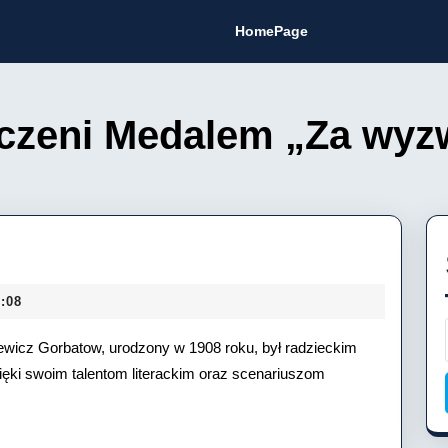
HomePage
czeni Medalem „Za wyz
s
atow
:08
jewicz Gorbatow, urodzony w 1908 roku, był radzieckim
zięki swoim talentom literackim oraz scenariuszom