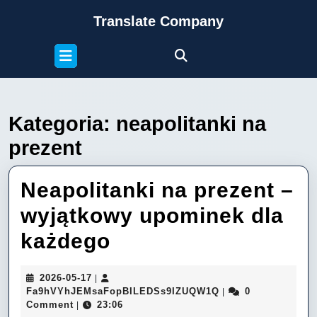
Skip
Translate Company
to
content
Open
Skip
Button
to
content
Kategoria:
neapolitanki na
prezent
Neapolitanki na prezent –
wyjątkowy upominek dla
Neapolitanki
każdego
na
2026-
2026-05-17
|
prezent
05-
Fa9hVYhJEMsaFop
Fa9hVYhJEMsaFopBILEDSs9IZUQW1Q
0
|
17
Comment
23:06
|
–