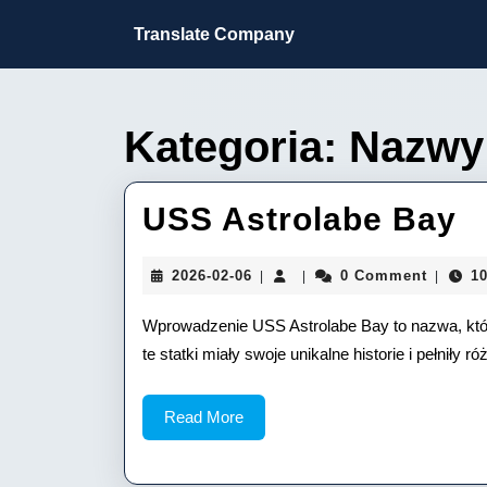
Skip
to
Translate Company
content
Skip
to
content
Kategoria:
Nazwy
U
USS Astrolabe Bay
A
2026-
2026-02-06
0 Comment
10
|
|
|
B
02-
06
Wprowadzenie USS Astrolabe Bay to nazwa, któ
te statki miały swoje unikalne historie i pełniły 
Read
Read More
More