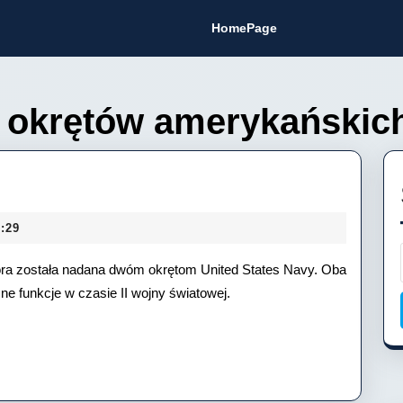
HomePage
 okrętów amerykańskic
SS
strolabe
:29
ay
ra została nadana dwóm okrętom United States Navy. Oba
różne funkcje w czasie II wojny światowej.