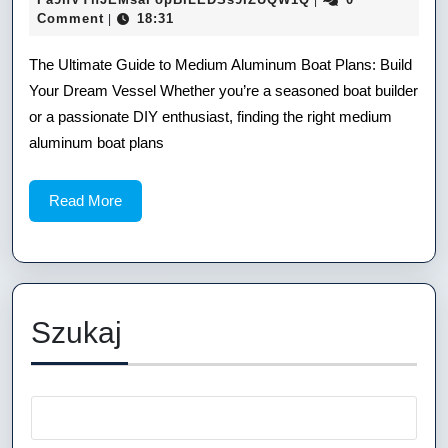
|
04
Comment
18:31
|
to
Medium
The Ultimate Guide to Medium Aluminum Boat Plans: Build
Your Dream Vessel Whether you’re a seasoned boat builder
Aluminum
or a passionate DIY enthusiast, finding the right medium
Boat
aluminum boat plans
Plans:
Read
Read More
Build
More
Your
Dream
Vessel
Szukaj