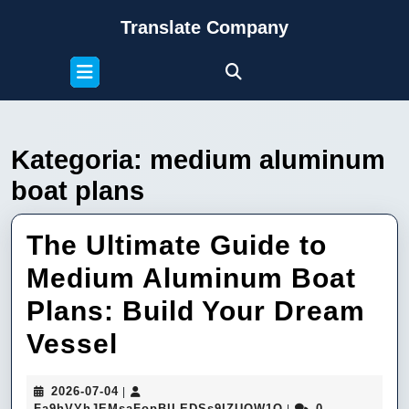
Skip
Translate Company
to
content
Open
Skip
Button
to
content
Kategoria:
medium aluminum
boat plans
The Ultimate Guide to
Medium Aluminum Boat
Plans: Build Your Dream
The
Vessel
Ultimate
2026-
2026-07-04
|
Guide
07-
Fa9hVYhJEMsaFop
Fa9hVYhJEMsaFopBILEDSs9IZUQW1Q
0