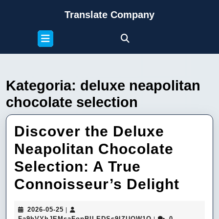
Skip
Translate Company
to
content
Open
Skip
Button
to
content
Kategoria:
deluxe neapolitan
chocolate selection
Discover the Deluxe
Neapolitan Chocolate
Selection: A True
Disc
Connoisseur’s Delight
the
2026-
2026-05-25
|
Delu
05-
Fa9hVYhJEMsaFop
Fa9hVYhJEMsaFopBILEDSs9IZUQW1Q
0