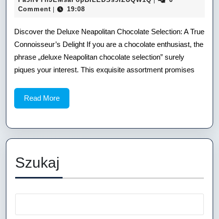
|
25
Comment
19:08
|
Neapo
Choc
Discover the Deluxe Neapolitan Chocolate Selection: A True
Connoisseur’s Delight If you are a chocolate enthusiast, the
Selec
phrase „deluxe Neapolitan chocolate selection” surely
A
piques your interest. This exquisite assortment promises
True
Read
Read More
Conn
More
Delig
Szukaj