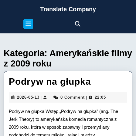
Skip
Translate Company
to
content
Open
Skip
Button
to
content
Kategoria:
Amerykańskie filmy
z 2009 roku
Podryw
Podryw na głupka
na
2026-
2026-05-13
0 Comment
22:05
|
|
|
głupka
05-
13
Podryw na głupka Wstęp „Podryw na głupka” (ang. The
Jerk Theory) to amerykańska komedia romantyczna z
2009 roku, która w sposób zabawny i przemyślany
podchodzi do tematu miłości, relacji między