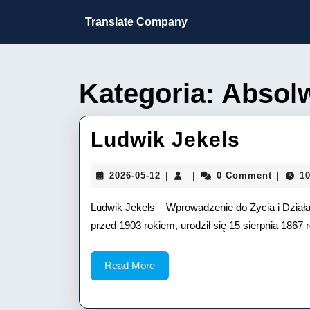
Skip
to
Translate Company
content
Skip
to
content
Kategoria:
Absolw
Ludwi
Ludwik Jekels
Jekels
2026-
2026-05-12
0 Comment
10
|
|
|
05-
12
Ludwik Jekels – Wprowadzenie do Życia i Działa
przed 1903 rokiem, urodził się 15 sierpnia 1867 
Read
Read More
More