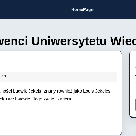
HomePage
enci Uniwersytetu Wie
k
:17
lności Ludwik Jekels, znany również jako Louis Jekeles
roku we Lwowie. Jego życie i kariera