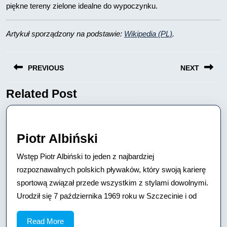
piękne tereny zielone idealne do wypoczynku.
Artykuł sporządzony na podstawie:
Wikipedia (PL)
.
Nawigacja
PREVIOUS
NEXT
wpisu
Related Post
Previous
Next
post:
post:
Piotr
Piotr Albiński
Albiński
Wstęp Piotr Albiński to jeden z najbardziej
rozpoznawalnych polskich pływaków, który swoją karierę
sportową związał przede wszystkim z stylami dowolnymi.
Urodził się 7 października 1969 roku w Szczecinie i od
Read
Read More