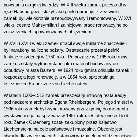
powstania okrągłej twierdzy. W XIII wieku zamek przeszedł w
ręce Habsburgów i służył jako punkt obronny. Przez wieki
zamek był wielokrotnie przebudowywany i remontowany. W XVI
wieku cesarz Maksymilian I zainicjował prace renowacyjne po
zniszczeniach spowodowanych oblężeniem.
W XVII i XVIII wieku zamek stracił swoje militarne znaczenie i
był narażony na liczne pożary. Ostatecznie przestał pełnić
funkcję rezydencji w 1750 roku. Po pożarze w 1795 roku ruiny
zamku zostały wykorzystane jako materiał budowlany do
odbudowy miasta Balzers. W 1824 roku gmina odkupiła zamek i
rozpoczęła jego renowację, a w 1854 roku sprzedała go
księżniczce Franciszce von Liechtenstein.
W latach 1905–1912 zamek przeszedł gruntowną restaurację
pod nadzorem architekta Egona Rheinbergera. Po jego śmierci w
1936 roku zamek był wynajmowany przez gminę do momentu
wystawienia go na sprzedaż w 1951 roku. Ostatecznie w 1979
roku Zamek Gutenberg został zakupiony przez księstwo
Liechtensteinu na cele państwowe i muzealne. Obecnie jest
otwarty dla zwiedzających i stanowi ważny element dziedzictwa