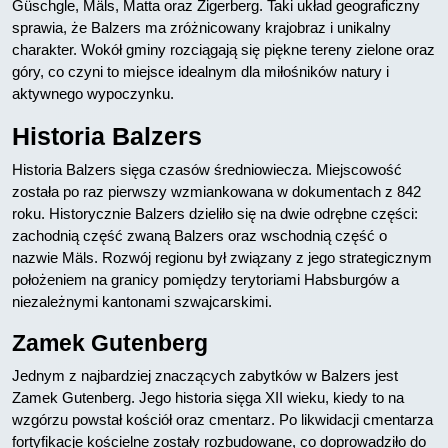
Güschgle, Mäls, Matta oraz Zigerberg. Taki układ geograficzny
sprawia, że Balzers ma zróżnicowany krajobraz i unikalny
charakter. Wokół gminy rozciągają się piękne tereny zielone oraz
góry, co czyni to miejsce idealnym dla miłośników natury i
aktywnego wypoczynku.
Historia Balzers
Historia Balzers sięga czasów średniowiecza. Miejscowość
została po raz pierwszy wzmiankowana w dokumentach z 842
roku. Historycznie Balzers dzieliło się na dwie odrębne części:
zachodnią część zwaną Balzers oraz wschodnią część o
nazwie Mäls. Rozwój regionu był związany z jego strategicznym
położeniem na granicy pomiędzy terytoriami Habsburgów a
niezależnymi kantonami szwajcarskimi.
Zamek Gutenberg
Jednym z najbardziej znaczących zabytków w Balzers jest
Zamek Gutenberg. Jego historia sięga XII wieku, kiedy to na
wzgórzu powstał kościół oraz cmentarz. Po likwidacji cmentarza
fortyfikacje kościelne zostały rozbudowane, co doprowadziło do