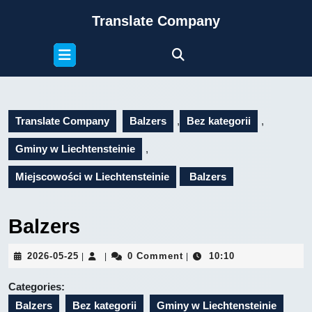
Skip
Translate Company
to
content
Open
Skip
Button
to
content
Translate Company
Balzers
,
Bez kategorii
,
Gminy w Liechtensteinie
,
Miejscowości w Liechtensteinie
Balzers
Balzers
2026-
2026-05-25
0 Comment
10:10
|
|
|
05-
25
Categories:
Balzers
Bez kategorii
Gminy w Liechtensteinie